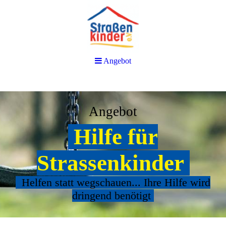
Angebot
Angebot
Hilfe für
Strassenkinder
Helfen statt wegschauen... Ihre Hilfe wird
dringend benötigt