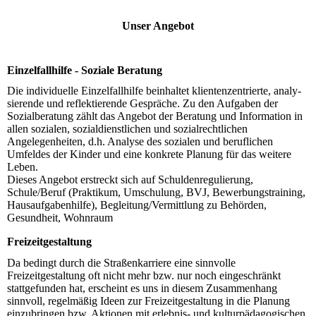
Unser Angebot
Einzelfallhilfe - Soziale Beratung
Die individuelle Einzelfallhilfe beinhaltet klientenzentrierte, ana­ly­
sie­rende und reflektierende Gespräche. Zu den Aufgaben der
Sozial­be­ratung zählt das Angebot der Beratung und Information in
allen so­zi­alen, sozialdienstlichen und sozialrechtlichen
Angelegenheiten, d.h. Analyse des sozialen und beruflichen
Umfeldes der Kinder und eine konkrete Planung für das weitere
Leben.
Dieses Angebot erstreckt sich auf Schuldenregulierung,
Schule/Beruf (Praktikum, Umschulung, BVJ, Bewerbungstraining,
Haus­auf­gaben­hilfe), Begleitung/Vermittlung zu Behörden,
Gesundheit, Wohnraum
Freizeitgestaltung
Da bedingt durch die Straßenkarriere eine sinnvolle
Freizeitgestaltung oft nicht mehr bzw. nur noch eingeschränkt
stattgefunden hat, erscheint es uns in diesem Zusammenhang
sinnvoll, regelmäßig Ideen zur Frei­zeit­ge­staltung in die Planung
einzubringen bzw. Aktionen mit erlebnis- und kultur­pä­dagogischen