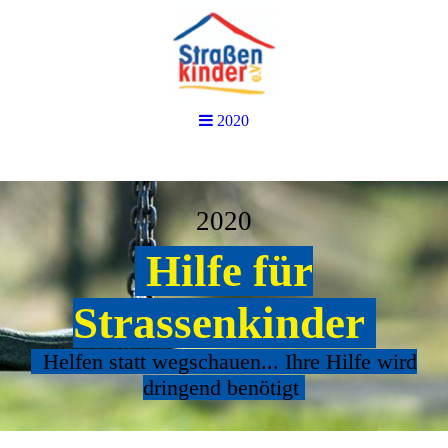
2020
2020
Hilfe für
Strassenkinder
Helfen statt wegschauen... Ihre Hilfe wird
dringend benötigt