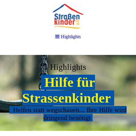
Highlights
Highlights
Hilfe für
Strassenkinder
Helfen statt wegschauen... Ihre Hilfe wird
dringend benötigt